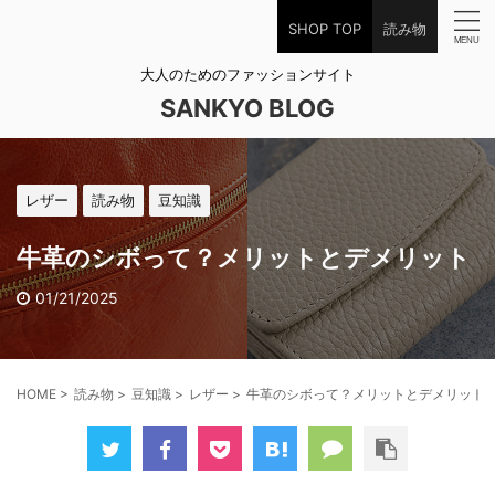
SHOP TOP
読み物
大人のためのファッションサイト
SANKYO BLOG
レザー
読み物
豆知識
牛革のシボって？メリットとデメリット
01/21/2025
HOME
>
読み物
>
豆知識
>
レザー
>
牛革のシボって？メリットとデメリット