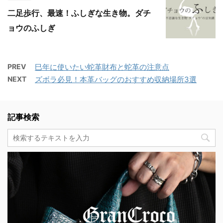
二足歩行、最速！ふしぎな生き物。ダチ
ョウのふしぎ
PREV
巳年に使いたい蛇革財布と蛇革の注意点
NEXT
ズボラ必見！本革バッグのおすすめ収納場所3選
記事検索