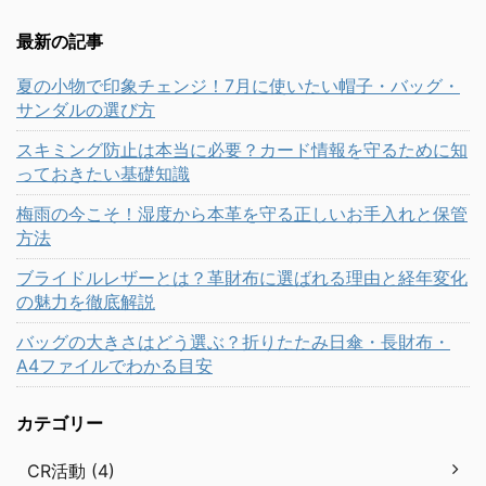
最新の記事
夏の小物で印象チェンジ！7月に使いたい帽子・バッグ・
サンダルの選び方
スキミング防止は本当に必要？カード情報を守るために知
っておきたい基礎知識
梅雨の今こそ！湿度から本革を守る正しいお手入れと保管
方法
ブライドルレザーとは？革財布に選ばれる理由と経年変化
の魅力を徹底解説
バッグの大きさはどう選ぶ？折りたたみ日傘・長財布・
A4ファイルでわかる目安
カテゴリー
CR活動 (4)