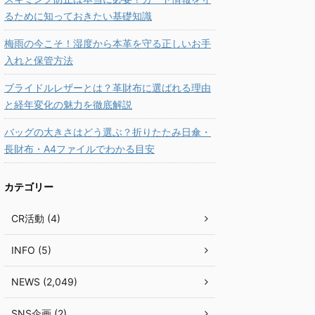
るために知っておきたい基礎知識
梅雨の今こそ！湿度から本革を守る正しいお手
入れと保管方法
ブライドルレザーとは？革財布に選ばれる理由
と経年変化の魅力を徹底解説
バッグの大きさはどう選ぶ？折りたたみ日傘・
長財布・A4ファイルでわかる目安
カテゴリー
CR活動 (4)
INFO (5)
NEWS (2,049)
SNS企画 (2)