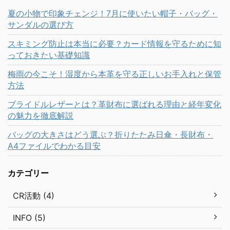
夏の小物で印象チェンジ！7月に使いたい帽子・バッグ・
サンダルの選び方
スキミング防止は本当に必要？カード情報を守るために知
っておきたい基礎知識
梅雨の今こそ！湿度から本革を守る正しいお手入れと保管
方法
ブライドルレザーとは？革財布に選ばれる理由と経年変化
の魅力を徹底解説
バッグの大きさはどう選ぶ？折りたたみ日傘・長財布・
A4ファイルでわかる目安
カテゴリー
CR活動 (4)
INFO (5)