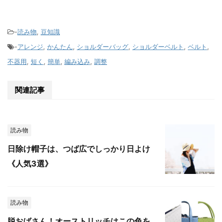
-
読み物
,
豆知識
-
アレンジ
,
かんたん
,
ショルダーバッグ
,
ショルダーベルト
,
ベルト
,
不器用
,
短く
,
簡単
,
編み込み
,
調整
関連記事
読み物
日除け帽子は、つば広でしっかり日よけ
《人気3選》
読み物
脱おばさん！オーストリッチはこの色を