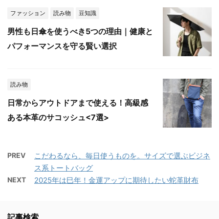
ファッション
読み物
豆知識
男性も日傘を使うべき5つの理由｜健康と
パフォーマンスを守る賢い選択
読み物
日常からアウトドアまで使える！高級感
ある本革のサコッシュ<7選>
PREV
こだわるなら、毎日使うものを。サイズで選ぶビジネ
ス系トートバッグ
NEXT
2025年は巳年！金運アップに期待したい蛇革財布
記事検索