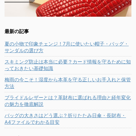
最新の記事
夏の小物で印象チェンジ！7月に使いたい帽子・バッグ・
サンダルの選び方
スキミング防止は本当に必要？カード情報を守るために知
っておきたい基礎知識
梅雨の今こそ！湿度から本革を守る正しいお手入れと保管
方法
ブライドルレザーとは？革財布に選ばれる理由と経年変化
の魅力を徹底解説
バッグの大きさはどう選ぶ？折りたたみ日傘・長財布・
A4ファイルでわかる目安