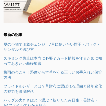
最新の記事
夏の小物で印象チェンジ！7月に使いたい帽子・バッグ・
サンダルの選び方
スキミング防止は本当に必要？カード情報を守るために知
っておきたい基礎知識
梅雨の今こそ！湿度から本革を守る正しいお手入れと保管
方法
ブライドルレザーとは？革財布に選ばれる理由と経年変化
の魅力を徹底解説
バッグの大きさはどう選ぶ？折りたたみ日傘・長財布・
A4ファイルでわかる目安