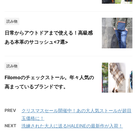
読み物
日常からアウトドアまで使える！高級感
ある本革のサコッシュ<7選>
読み物
Filomoのチェックストール。年々人気の
高まっているブランドです。
PREV
クリスマスセール開催中！あの大人気ストールが超目
玉価格に！
NEXT
洗練された大人に送るHALEINEの最新作が入荷！