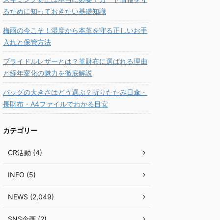
るために知っておきたい基礎知識
梅雨の今こそ！湿度から本革を守る正しいお手
入れと保管方法
ブライドルレザーとは？革財布に選ばれる理由
と経年変化の魅力を徹底解説
バッグの大きさはどう選ぶ？折りたたみ日傘・
長財布・A4ファイルでわかる目安
カテゴリー
CR活動 (4)
INFO (5)
NEWS (2,049)
SNS企画 (2)