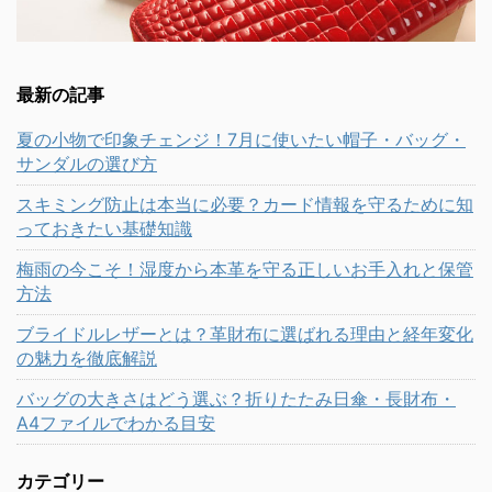
最新の記事
夏の小物で印象チェンジ！7月に使いたい帽子・バッグ・
サンダルの選び方
スキミング防止は本当に必要？カード情報を守るために知
っておきたい基礎知識
梅雨の今こそ！湿度から本革を守る正しいお手入れと保管
方法
ブライドルレザーとは？革財布に選ばれる理由と経年変化
の魅力を徹底解説
バッグの大きさはどう選ぶ？折りたたみ日傘・長財布・
A4ファイルでわかる目安
カテゴリー