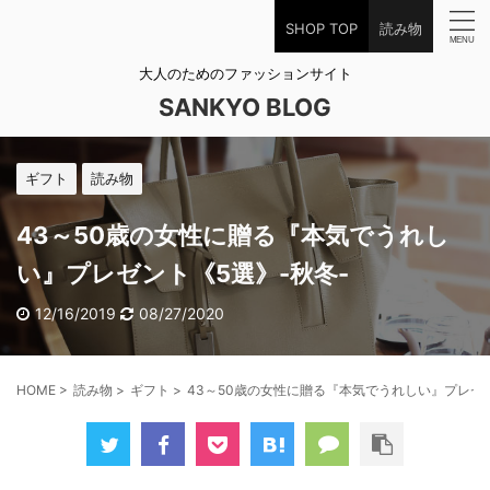
SHOP TOP
読み物
大人のためのファッションサイト
SANKYO BLOG
ギフト
読み物
43～50歳の女性に贈る『本気でうれし
い』プレゼント《5選》-秋冬-
12/16/2019
08/27/2020
HOME
>
読み物
>
ギフト
>
43～50歳の女性に贈る『本気でうれしい』プレゼン