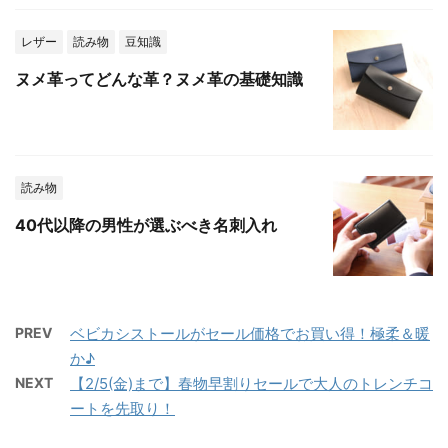
レザー
読み物
豆知識
ヌメ革ってどんな革？ヌメ革の基礎知識
読み物
40代以降の男性が選ぶべき名刺入れ
PREV
ベビカシストールがセール価格でお買い得！極柔＆暖
か♪
NEXT
【2/5(金)まで】春物早割りセールで大人のトレンチコ
ートを先取り！