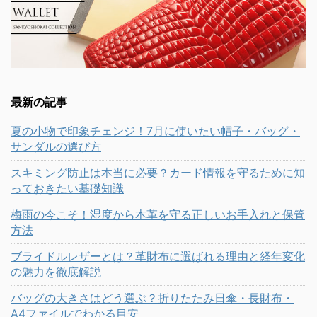
最新の記事
夏の小物で印象チェンジ！7月に使いたい帽子・バッグ・
サンダルの選び方
スキミング防止は本当に必要？カード情報を守るために知
っておきたい基礎知識
梅雨の今こそ！湿度から本革を守る正しいお手入れと保管
方法
ブライドルレザーとは？革財布に選ばれる理由と経年変化
の魅力を徹底解説
バッグの大きさはどう選ぶ？折りたたみ日傘・長財布・
A4ファイルでわかる目安