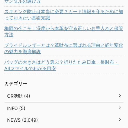
サンダルの選び方
スキミング防止は本当に必要？カード情報を守るために知
っておきたい基礎知識
梅雨の今こそ！湿度から本革を守る正しいお手入れと保管
方法
ブライドルレザーとは？革財布に選ばれる理由と経年変化
の魅力を徹底解説
バッグの大きさはどう選ぶ？折りたたみ日傘・長財布・
A4ファイルでわかる目安
カテゴリー
CR活動 (4)
INFO (5)
NEWS (2,049)