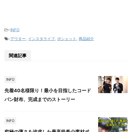
-
INFO
-
アウター
,
インスタライブ
,
ポシェット
,
商品紹介
関連記事
INFO
先着40名様限り！最小を目指したコード
バン財布、完成までのストーリー
INFO
究極の薄さを追求した最高級希少素材ポ