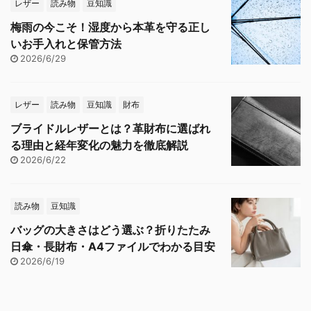
レザー
読み物
豆知識
梅雨の今こそ！湿度から本革を守る正し
いお手入れと保管方法
2026/6/29
レザー
読み物
豆知識
財布
ブライドルレザーとは？革財布に選ばれ
る理由と経年変化の魅力を徹底解説
2026/6/22
読み物
豆知識
バッグの大きさはどう選ぶ？折りたたみ
日傘・長財布・A4ファイルでわかる目安
2026/6/19