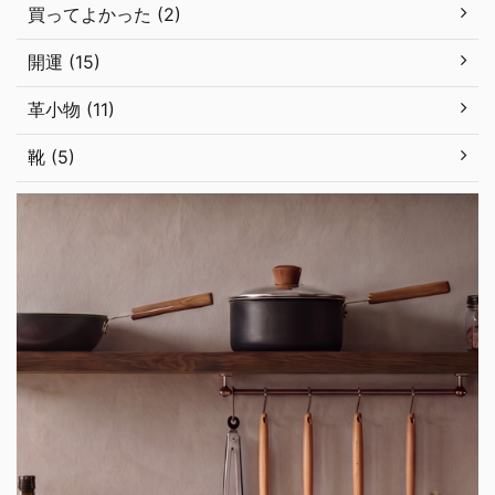
買ってよかった (2)
開運 (15)
革小物 (11)
靴 (5)