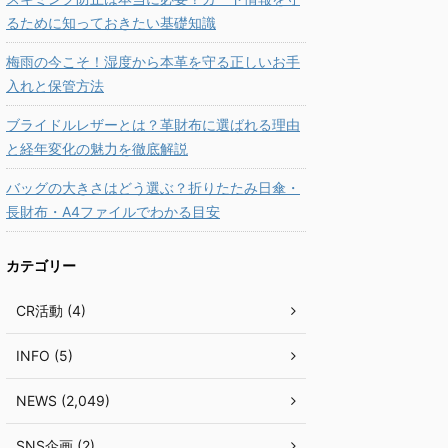
るために知っておきたい基礎知識
梅雨の今こそ！湿度から本革を守る正しいお手
入れと保管方法
ブライドルレザーとは？革財布に選ばれる理由
と経年変化の魅力を徹底解説
バッグの大きさはどう選ぶ？折りたたみ日傘・
長財布・A4ファイルでわかる目安
カテゴリー
CR活動 (4)
INFO (5)
NEWS (2,049)
SNS企画 (2)