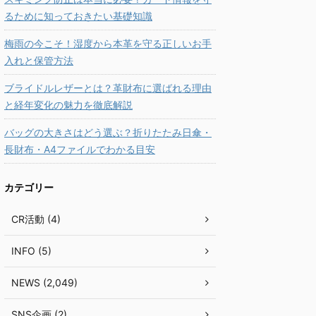
るために知っておきたい基礎知識
梅雨の今こそ！湿度から本革を守る正しいお手
入れと保管方法
ブライドルレザーとは？革財布に選ばれる理由
と経年変化の魅力を徹底解説
バッグの大きさはどう選ぶ？折りたたみ日傘・
長財布・A4ファイルでわかる目安
カテゴリー
CR活動 (4)
INFO (5)
NEWS (2,049)
SNS企画 (2)