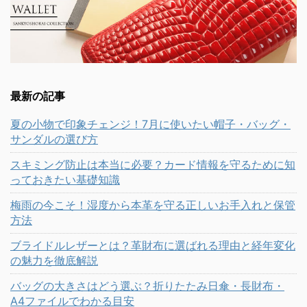
最新の記事
夏の小物で印象チェンジ！7月に使いたい帽子・バッグ・
サンダルの選び方
スキミング防止は本当に必要？カード情報を守るために知
っておきたい基礎知識
梅雨の今こそ！湿度から本革を守る正しいお手入れと保管
方法
ブライドルレザーとは？革財布に選ばれる理由と経年変化
の魅力を徹底解説
バッグの大きさはどう選ぶ？折りたたみ日傘・長財布・
A4ファイルでわかる目安