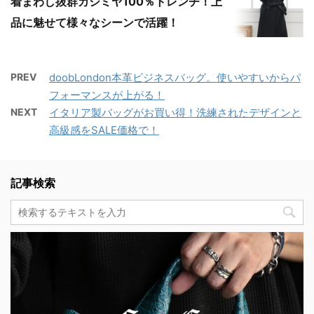
着まわし抜群カシミヤ100％トレンチ！上
品に魅せて様々なシーンで活躍！
PREV
doobLondon本革ビジネスバッグ。使いやすいからパ
フォーマンスが上がる！
NEXT
イタリア製バッグがお買い得！洗練されたデザインと
高級感をSALE価格で！
記事検索