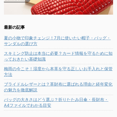
最新の記事
夏の小物で印象チェンジ！7月に使いたい帽子・バッグ・
サンダルの選び方
スキミング防止は本当に必要？カード情報を守るために知
っておきたい基礎知識
梅雨の今こそ！湿度から本革を守る正しいお手入れと保管
方法
ブライドルレザーとは？革財布に選ばれる理由と経年変化
の魅力を徹底解説
バッグの大きさはどう選ぶ？折りたたみ日傘・長財布・
A4ファイルでわかる目安