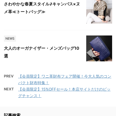
さわやかな春夏スタイル♪キャンバス×ヌ
メ革≪トートバッグ≫
NEWS
大人のオーガナイザー・メンズバッグ10
選
PREV
【会員限定】ワニ革財布フェア開催！今大人気のコン
パクト財布特集！
NEXT
【会員限定】15%OFFセール！本店サイトだけのビッ
グチャンス！
記事検索