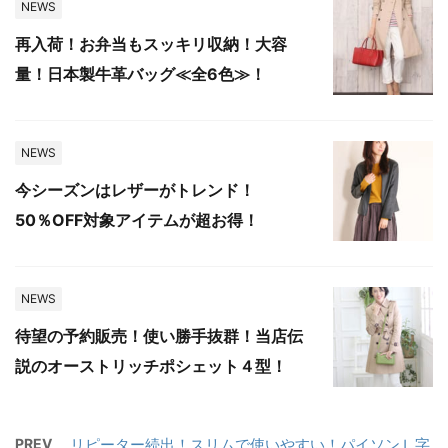
NEWS
再入荷！お弁当もスッキリ収納！大容
量！日本製牛革バッグ≪全6色≫！
NEWS
今シーズンはレザーがトレンド！
50％OFF対象アイテムが超お得！
NEWS
待望の予約販売！使い勝手抜群！当店伝
説のオーストリッチポシェット４型！
PREV
リピーター続出！スリムで使いやすい！パイソンＬ字