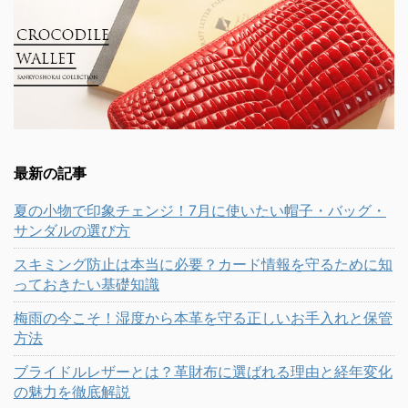
最新の記事
夏の小物で印象チェンジ！7月に使いたい帽子・バッグ・
サンダルの選び方
スキミング防止は本当に必要？カード情報を守るために知
っておきたい基礎知識
梅雨の今こそ！湿度から本革を守る正しいお手入れと保管
方法
ブライドルレザーとは？革財布に選ばれる理由と経年変化
の魅力を徹底解説