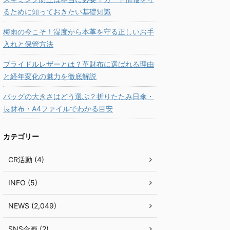
るために知っておきたい基礎知識
梅雨の今こそ！湿度から本革を守る正しいお手
入れと保管方法
ブライドルレザーとは？革財布に選ばれる理由
と経年変化の魅力を徹底解説
バッグの大きさはどう選ぶ？折りたたみ日傘・
長財布・A4ファイルでわかる目安
カテゴリー
CR活動 (4)
INFO (5)
NEWS (2,049)
SNS企画 (2)