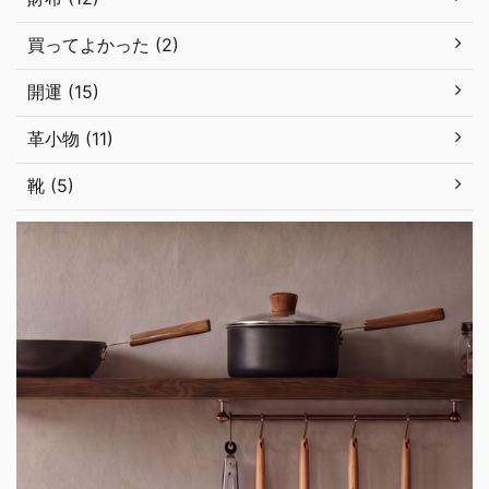
買ってよかった (2)
開運 (15)
革小物 (11)
靴 (5)