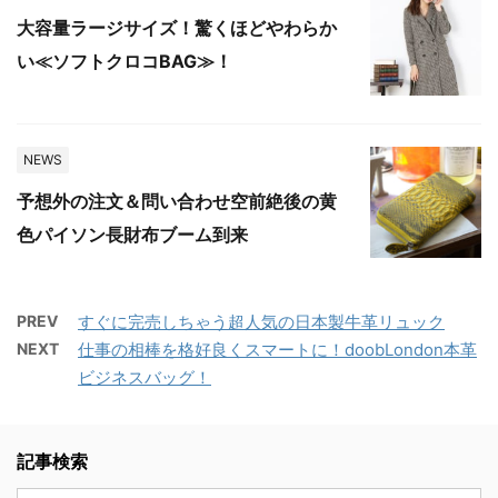
大容量ラージサイズ！驚くほどやわらか
い≪ソフトクロコBAG≫！
NEWS
予想外の注文＆問い合わせ空前絶後の黄
色パイソン長財布ブーム到来
PREV
すぐに完売しちゃう超人気の日本製牛革リュック
NEXT
仕事の相棒を格好良くスマートに！doobLondon本革
ビジネスバッグ！
記事検索