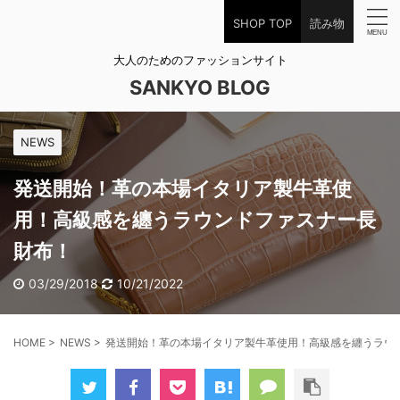
SHOP TOP
読み物
大人のためのファッションサイト
SANKYO BLOG
NEWS
発送開始！革の本場イタリア製牛革使
用！高級感を纏うラウンドファスナー長
財布！
03/29/2018
10/21/2022
HOME
>
NEWS
>
発送開始！革の本場イタリア製牛革使用！高級感を纏うラウ