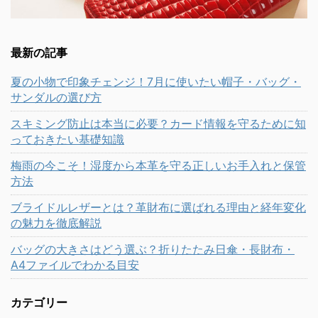
最新の記事
夏の小物で印象チェンジ！7月に使いたい帽子・バッグ・
サンダルの選び方
スキミング防止は本当に必要？カード情報を守るために知
っておきたい基礎知識
梅雨の今こそ！湿度から本革を守る正しいお手入れと保管
方法
ブライドルレザーとは？革財布に選ばれる理由と経年変化
の魅力を徹底解説
バッグの大きさはどう選ぶ？折りたたみ日傘・長財布・
A4ファイルでわかる目安
カテゴリー