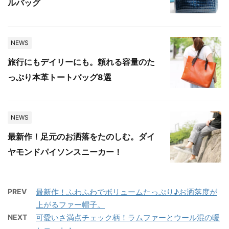
ルバッグ
NEWS
旅行にもデイリーにも。頼れる容量のた
っぷり本革トートバッグ8選
NEWS
最新作！足元のお洒落をたのしむ。ダイ
ヤモンドパイソンスニーカー！
PREV
最新作！ふわふわでボリュームたっぷり♪お洒落度が
上がるファー帽子。
NEXT
可愛いさ満点チェック柄！ラムファーとウール混の暖