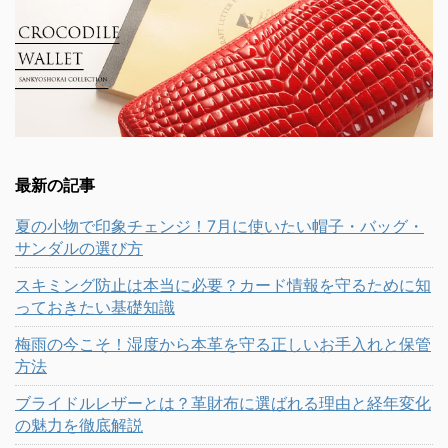
最新の記事
夏の小物で印象チェンジ！7月に使いたい帽子・バッグ・
サンダルの選び方
スキミング防止は本当に必要？カード情報を守るために知
っておきたい基礎知識
梅雨の今こそ！湿度から本革を守る正しいお手入れと保管
方法
ブライドルレザーとは？革財布に選ばれる理由と経年変化
の魅力を徹底解説