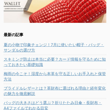
最新の記事
夏の小物で印象チェンジ！7月に使いたい帽子・バッグ・
サンダルの選び方
スキミング防止は本当に必要？カード情報を守るために知
っておきたい基礎知識
梅雨の今こそ！湿度から本革を守る正しいお手入れと保管
方法
ブライドルレザーとは？革財布に選ばれる理由と経年変化
の魅力を徹底解説
バッグの大きさはどう選ぶ？折りたたみ日傘・長財布・
A4ファイルでわかる目安