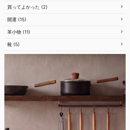
買ってよかった (2)
開運 (15)
革小物 (11)
靴 (5)