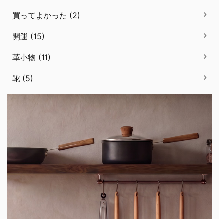
買ってよかった (2)
開運 (15)
革小物 (11)
靴 (5)