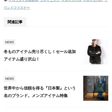
-
クロコダイル長財布
,
シャイニング
,
メルマガ1113
,
メルマガ1121
,
ラ
ウンドファスナー
関連記事
NEWS
冬ものアイテム売り尽くし！セール追加
アイテム盛り沢山！
NEWS
世界中から信頼を得る『日本製』という
名のブランド。メンズアイテム特集