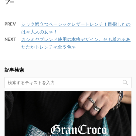
プー
PREV
シック際立つベーシックレザートレンチ！目指したの
は≪大人の女≫！
NEXT
カシミヤブレンド使用の本格デザイン。冬も着れるあ
たたかトレンチ≪全５色≫
記事検索