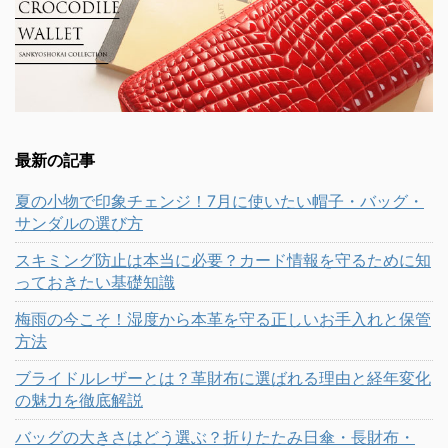
最新の記事
夏の小物で印象チェンジ！7月に使いたい帽子・バッグ・
サンダルの選び方
スキミング防止は本当に必要？カード情報を守るために知
っておきたい基礎知識
梅雨の今こそ！湿度から本革を守る正しいお手入れと保管
方法
ブライドルレザーとは？革財布に選ばれる理由と経年変化
の魅力を徹底解説
バッグの大きさはどう選ぶ？折りたたみ日傘・長財布・