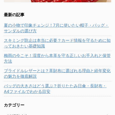
最新の記事
夏の小物で印象チェンジ！7月に使いたい帽子・バッグ・
サンダルの選び方
スキミング防止は本当に必要？カード情報を守るために知
っておきたい基礎知識
梅雨の今こそ！湿度から本革を守る正しいお手入れと保管
方法
ブライドルレザーとは？革財布に選ばれる理由と経年変化
の魅力を徹底解説
バッグの大きさはどう選ぶ？折りたたみ日傘・長財布・
A4ファイルでわかる目安
カテゴリー