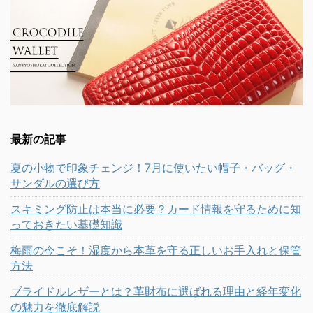
最新の記事
夏の小物で印象チェンジ！7月に使いたい帽子・バッグ・
サンダルの選び方
スキミング防止は本当に必要？カード情報を守るために知
っておきたい基礎知識
梅雨の今こそ！湿度から本革を守る正しいお手入れと保管
方法
ブライドルレザーとは？革財布に選ばれる理由と経年変化
の魅力を徹底解説