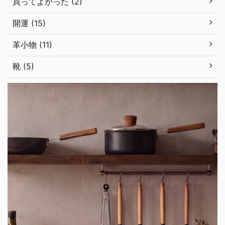
買ってよかった (2)
開運 (15)
革小物 (11)
靴 (5)