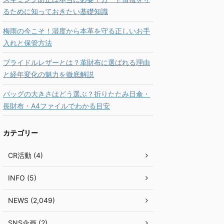
るために知っておきたい基礎知識
梅雨の今こそ！湿度から本革を守る正しいお手
入れと保管方法
ブライドルレザーとは？革財布に選ばれる理由
と経年変化の魅力を徹底解説
バッグの大きさはどう選ぶ？折りたたみ日傘・
長財布・A4ファイルでわかる目安
カテゴリー
CR活動 (4)
INFO (5)
NEWS (2,049)
SNS企画 (2)