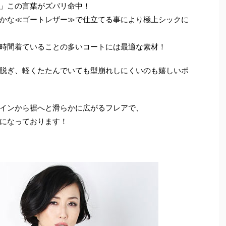
」この言葉がズバリ命中！
かな≪ゴートレザー≫で仕立てる事により極上シックに
時間着ていることの多いコートには最適な素材！
脱ぎ、軽くたたんでいても型崩れしにくいのも嬉しいポ
インから裾へと滑らかに広がるフレアで、
になっております！