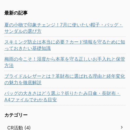
最新の記事
夏の小物で印象チェンジ！7月に使いたい帽子・バッグ・
サンダルの選び方
スキミング防止は本当に必要？カード情報を守るために知
っておきたい基礎知識
梅雨の今こそ！湿度から本革を守る正しいお手入れと保管
方法
ブライドルレザーとは？革財布に選ばれる理由と経年変化
の魅力を徹底解説
バッグの大きさはどう選ぶ？折りたたみ日傘・長財布・
A4ファイルでわかる目安
カテゴリー
CR活動 (4)