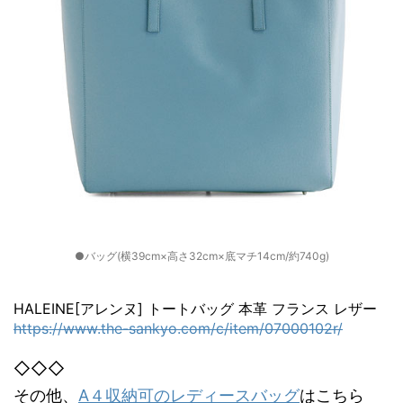
●バッグ(横39cm×高さ32cm×底マチ14cm/約740g)
HALEINE[アレンヌ] トートバッグ 本革 フランス レザー
https://www.the-sankyo.com/c/item/07000102r/
◇◇◇
その他、
A４収納可のレディースバッグ
はこちら