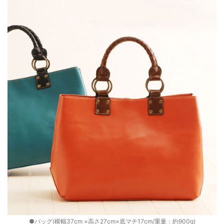
●バッグ(横幅37cm ×高さ27cm×底マチ17cm/重量：約900g)