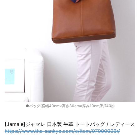
●バッグ(横幅40cm×高さ30cm×厚み10cm/約740g)
[Jamale]ジャマレ 日本製 牛革 トートバッグ / レディース
https://www.the-sankyo.com/c/item/07000006r/