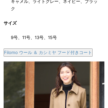
キャメル
、
ライトグレー
、
ネイビー
、
ブラッ
ク
サイズ
9号
、
11号
、
13号
、
15号
Filomo ウール ＆ カシミヤ フード付きコート