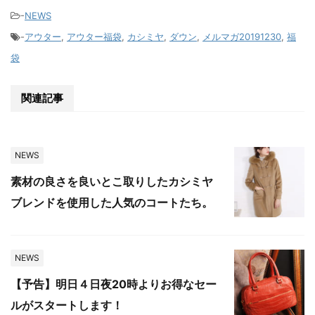
-
NEWS
-
アウター
,
アウター福袋
,
カシミヤ
,
ダウン
,
メルマガ20191230
,
福
袋
関連記事
NEWS
素材の良さを良いとこ取りしたカシミヤ
ブレンドを使用した人気のコートたち。
NEWS
【予告】明日４日夜20時よりお得なセー
ルがスタートします！