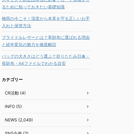
るために知っておきたい基礎知識
梅雨の今こそ！湿度から本革を守る正しいお手
入れと保管方法
ブライドルレザーとは？革財布に選ばれる理由
と経年変化の魅力を徹底解説
バッグの大きさはどう選ぶ？折りたたみ日傘・
長財布・A4ファイルでわかる目安
カテゴリー
CR活動 (4)
INFO (5)
NEWS (2,049)
SNS企画 (2)