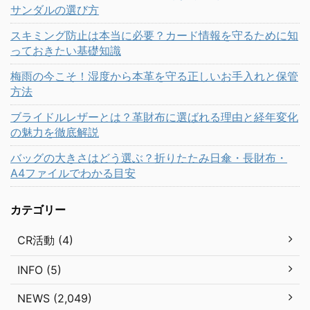
サンダルの選び方
スキミング防止は本当に必要？カード情報を守るために知
っておきたい基礎知識
梅雨の今こそ！湿度から本革を守る正しいお手入れと保管
方法
ブライドルレザーとは？革財布に選ばれる理由と経年変化
の魅力を徹底解説
バッグの大きさはどう選ぶ？折りたたみ日傘・長財布・
A4ファイルでわかる目安
カテゴリー
CR活動 (4)
INFO (5)
NEWS (2,049)