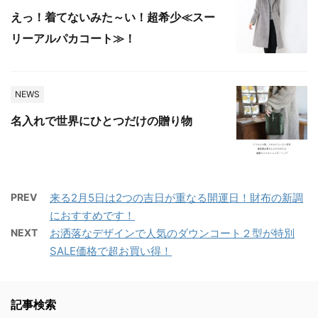
えっ！着てないみた～い！超希少≪スー
リーアルパカコート≫！
NEWS
名入れで世界にひとつだけの贈り物
PREV
来る2月5日は2つの吉日が重なる開運日！財布の新調
におすすめです！
NEXT
お洒落なデザインで人気のダウンコート２型が特別
SALE価格で超お買い得！
記事検索