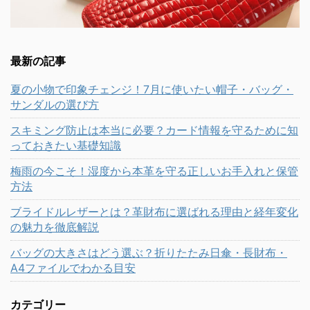
最新の記事
夏の小物で印象チェンジ！7月に使いたい帽子・バッグ・
サンダルの選び方
スキミング防止は本当に必要？カード情報を守るために知
っておきたい基礎知識
梅雨の今こそ！湿度から本革を守る正しいお手入れと保管
方法
ブライドルレザーとは？革財布に選ばれる理由と経年変化
の魅力を徹底解説
バッグの大きさはどう選ぶ？折りたたみ日傘・長財布・
A4ファイルでわかる目安
カテゴリー