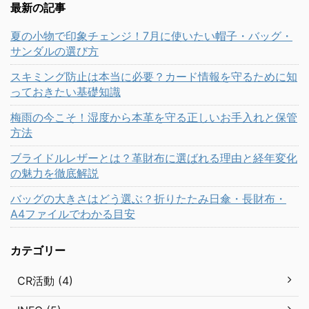
最新の記事
夏の小物で印象チェンジ！7月に使いたい帽子・バッグ・
サンダルの選び方
スキミング防止は本当に必要？カード情報を守るために知
っておきたい基礎知識
梅雨の今こそ！湿度から本革を守る正しいお手入れと保管
方法
ブライドルレザーとは？革財布に選ばれる理由と経年変化
の魅力を徹底解説
バッグの大きさはどう選ぶ？折りたたみ日傘・長財布・
A4ファイルでわかる目安
カテゴリー
CR活動 (4)