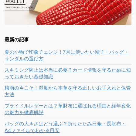
最新の記事
夏の小物で印象チェンジ！7月に使いたい帽子・バッグ・
サンダルの選び方
スキミング防止は本当に必要？カード情報を守るために知
っておきたい基礎知識
梅雨の今こそ！湿度から本革を守る正しいお手入れと保管
方法
ブライドルレザーとは？革財布に選ばれる理由と経年変化
の魅力を徹底解説
バッグの大きさはどう選ぶ？折りたたみ日傘・長財布・
A4ファイルでわかる目安