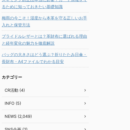
るために知っておきたい基礎知識
梅雨の今こそ！湿度から本革を守る正しいお手
入れと保管方法
ブライドルレザーとは？革財布に選ばれる理由
と経年変化の魅力を徹底解説
バッグの大きさはどう選ぶ？折りたたみ日傘・
長財布・A4ファイルでわかる目安
カテゴリー
CR活動 (4)
INFO (5)
NEWS (2,049)
SNS企画 (2)