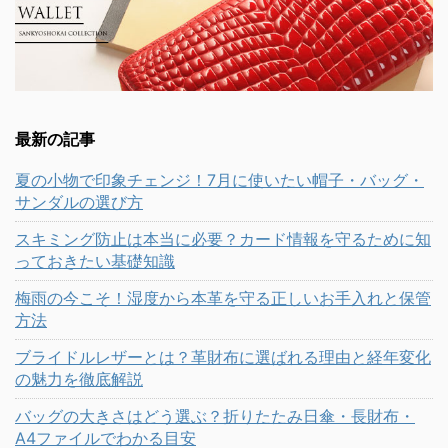
最新の記事
夏の小物で印象チェンジ！7月に使いたい帽子・バッグ・
サンダルの選び方
スキミング防止は本当に必要？カード情報を守るために知
っておきたい基礎知識
梅雨の今こそ！湿度から本革を守る正しいお手入れと保管
方法
ブライドルレザーとは？革財布に選ばれる理由と経年変化
の魅力を徹底解説
バッグの大きさはどう選ぶ？折りたたみ日傘・長財布・
A4ファイルでわかる目安