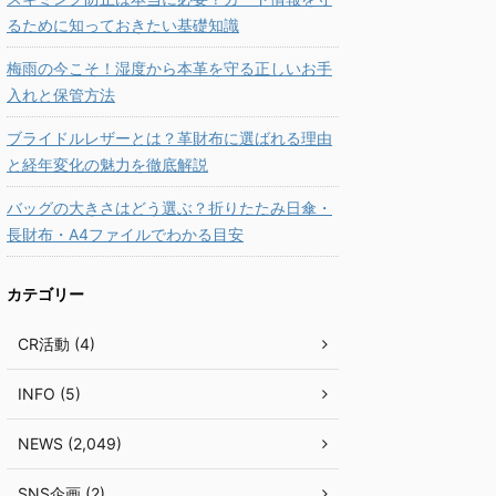
るために知っておきたい基礎知識
梅雨の今こそ！湿度から本革を守る正しいお手
入れと保管方法
ブライドルレザーとは？革財布に選ばれる理由
と経年変化の魅力を徹底解説
バッグの大きさはどう選ぶ？折りたたみ日傘・
長財布・A4ファイルでわかる目安
カテゴリー
CR活動 (4)
INFO (5)
NEWS (2,049)
SNS企画 (2)