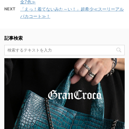
全7色≫
NEXT
「えっ！着てないみた～い！」超希少≪スーリーアル
パカコート≫！
記事検索