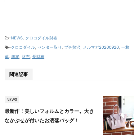
-
NEWS
,
クロコダイル財布
-
クロコダイル
,
センター取り
,
プチ贅沢
,
メルマガ20200920
,
一枚
革
,
無双
,
財布
,
長財布
関連記事
NEWS
最新作！美しいフォルムとカラー。大き
なかぶせが付いたお洒落バッグ！