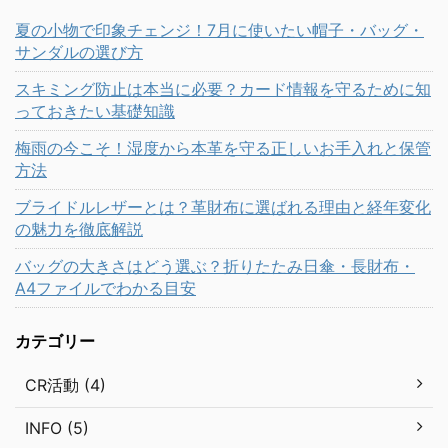
夏の小物で印象チェンジ！7月に使いたい帽子・バッグ・
サンダルの選び方
スキミング防止は本当に必要？カード情報を守るために知
っておきたい基礎知識
梅雨の今こそ！湿度から本革を守る正しいお手入れと保管
方法
ブライドルレザーとは？革財布に選ばれる理由と経年変化
の魅力を徹底解説
バッグの大きさはどう選ぶ？折りたたみ日傘・長財布・
A4ファイルでわかる目安
カテゴリー
CR活動 (4)
INFO (5)