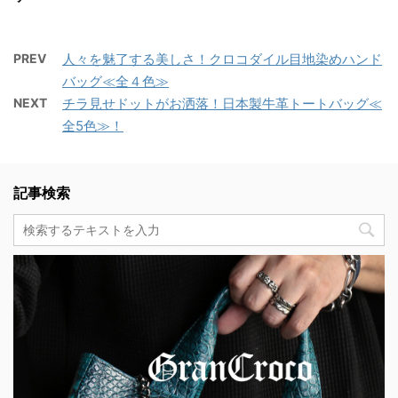
PREV
人々を魅了する美しさ！クロコダイル目地染めハンド
バッグ≪全４色≫
NEXT
チラ見せドットがお洒落！日本製牛革トートバッグ≪
全5色≫！
記事検索