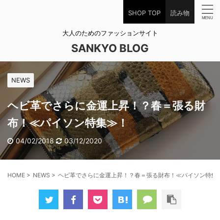
SHOP TOP
読み物
大人のためのファッションサイト
SANKYO BLOG
NEWS
ヘビ革でさらに金運上昇！？春＝張る財
布！≪パイソン特集≫！
04/02/2018
03/12/2020
HOME
>
NEWS
>
ヘビ革でさらに金運上昇！？春＝張る財布！≪パイソン特集