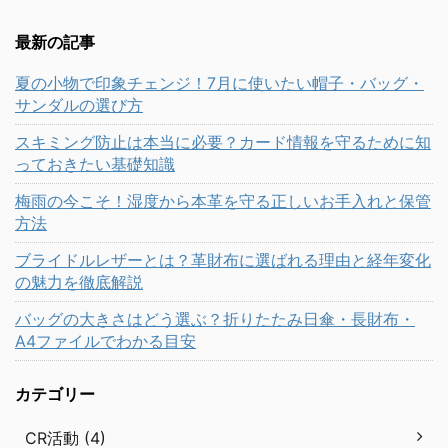
最新の記事
夏の小物で印象チェンジ！7月に使いたい帽子・バッグ・
サンダルの選び方
スキミング防止は本当に必要？カード情報を守るために知
っておきたい基礎知識
梅雨の今こそ！湿度から本革を守る正しいお手入れと保管
方法
ブライドルレザーとは？革財布に選ばれる理由と経年変化
の魅力を徹底解説
バッグの大きさはどう選ぶ？折りたたみ日傘・長財布・
A4ファイルでわかる目安
カテゴリー
CR活動 (4)