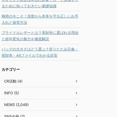
るために知っておきたい基礎知識
梅雨の今こそ！湿度から本革を守る正しいお手
入れと保管方法
ブライドルレザーとは？革財布に選ばれる理由
と経年変化の魅力を徹底解説
バッグの大きさはどう選ぶ？折りたたみ日傘・
長財布・A4ファイルでわかる目安
カテゴリー
CR活動 (4)
INFO (5)
NEWS (2,049)
SNS企画 (2)