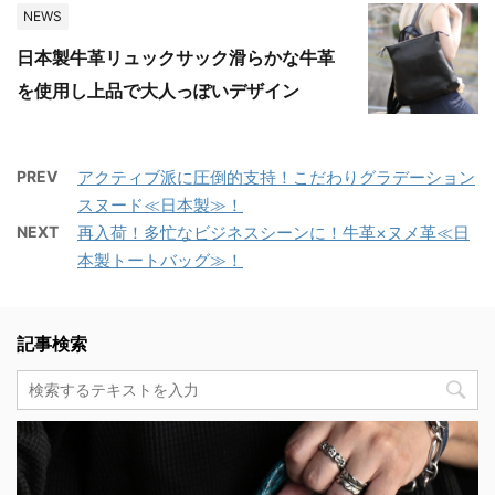
NEWS
日本製牛革リュックサック滑らかな牛革
を使用し上品で大人っぽいデザイン
PREV
アクティブ派に圧倒的支持！こだわりグラデーション
スヌード≪日本製≫！
NEXT
再入荷！多忙なビジネスシーンに！牛革×ヌメ革≪日
本製トートバッグ≫！
記事検索