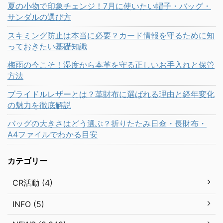
夏の小物で印象チェンジ！7月に使いたい帽子・バッグ・
サンダルの選び方
スキミング防止は本当に必要？カード情報を守るために知
っておきたい基礎知識
梅雨の今こそ！湿度から本革を守る正しいお手入れと保管
方法
ブライドルレザーとは？革財布に選ばれる理由と経年変化
の魅力を徹底解説
バッグの大きさはどう選ぶ？折りたたみ日傘・長財布・
A4ファイルでわかる目安
カテゴリー
CR活動 (4)
INFO (5)