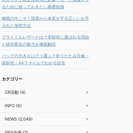
るために知っておきたい基礎知識
梅雨の今こそ！湿度から本革を守る正しいお手
入れと保管方法
ブライドルレザーとは？革財布に選ばれる理由
と経年変化の魅力を徹底解説
バッグの大きさはどう選ぶ？折りたたみ日傘・
長財布・A4ファイルでわかる目安
カテゴリー
CR活動 (4)
INFO (5)
NEWS (2,049)
SNS企画 (2)