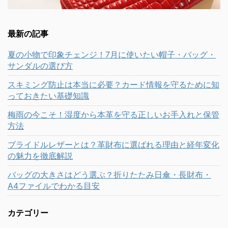
最新の記事
夏の小物で印象チェンジ！7月に使いたい帽子・バッグ・
サンダルの選び方
スキミング防止は本当に必要？カード情報を守るために知
っておきたい基礎知識
梅雨の今こそ！湿度から本革を守る正しいお手入れと保管
方法
ブライドルレザーとは？革財布に選ばれる理由と経年変化
の魅力を徹底解説
バッグの大きさはどう選ぶ？折りたたみ日傘・長財布・
A4ファイルでわかる目安
カテゴリー